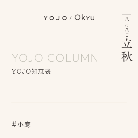
八月八日
YOJO COLUMN
YOJO知恵袋
INFORMATION
BRAND MESSAGE
YOJO/OKYUとは
YOJO COLUMN
YOJO知恵袋
#小寒
INSTAGRAM