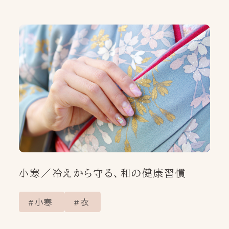
インスタグラム
NEWS
お知らせ
PRODUCT
OUR PRODUCT
製品情報
PICK UP ITEM
いまの節気のためのお灸
MINDFULNESS
YOJO/OKYUの使い方
小寒／冷えから守る、和の健康習慣
POINT
OF
SEKKI
いまの節気の一点
小寒
衣
THE FIRST TIME
初めてお灸を使う方へ