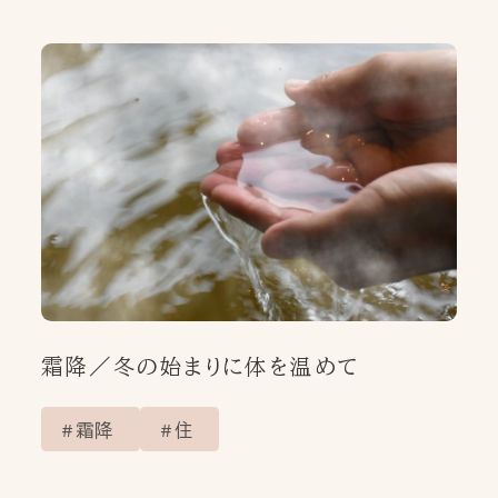
SHOP LIST
取扱店舗
ONLINE SHOP
オンラインショップ
FAQ
CONTACT
PRIVACY POLICY
霜降／冬の始まりに体を温めて
霜降
住