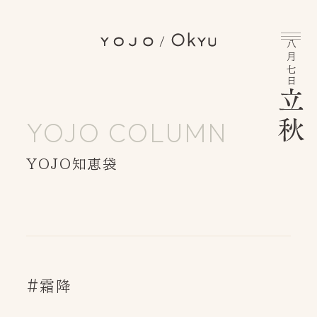
八月七日
YOJO COLUMN
YOJO知恵袋
INFORMATION
BRAND MESSAGE
YOJO/OKYUとは
YOJO COLUMN
YOJO知恵袋
#霜降
INSTAGRAM