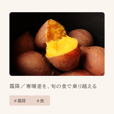
インスタグラム
NEWS
お知らせ
PRODUCT
OUR PRODUCT
製品情報
PICK UP ITEM
いまの節気のためのお灸
MINDFULNESS
YOJO/OKYUの使い方
霜降／寒暖差を、旬の食で乗り越える
POINT
OF
SEKKI
いまの節気の一点
霜降
食
THE FIRST TIME
初めてお灸を使う方へ