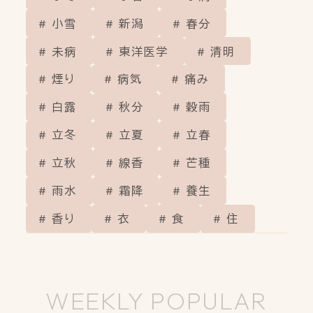
小雪
新潟
春分
未病
東洋医学
清明
煙り
病気
痛み
白露
秋分
穀雨
立冬
立夏
立春
立秋
線香
芒種
雨水
霜降
養生
香り
衣
食
住
WEEKLY POPULAR