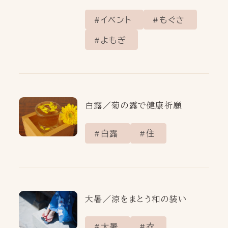
イベント
もぐさ
よもぎ
白露／菊の露で健康祈願
白露
住
大暑／涼をまとう和の装い
大暑
衣