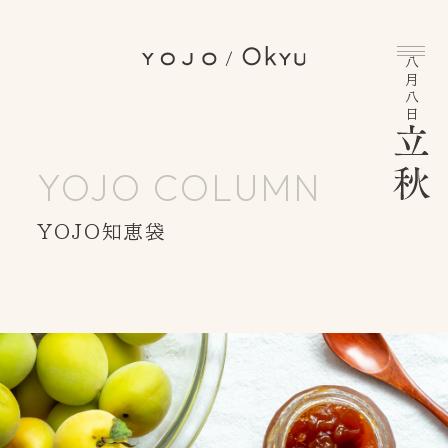
八月八日
YOJO COLUMN
YOJO知恵袋
INFORMATION
BRAND MESSAGE
YOJO/OKYUとは
YOJO COLUMN
YOJO知恵袋
INSTAGRAM