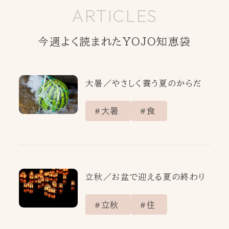
ARTICLES
今週よく読まれたYOJO知恵袋
大暑／やさしく養う夏のからだ
大暑
食
立秋／お盆で迎える夏の終わり
立秋
住