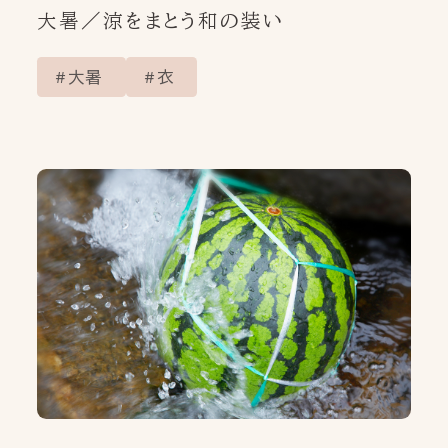
大暑／涼をまとう和の装い
大暑
衣