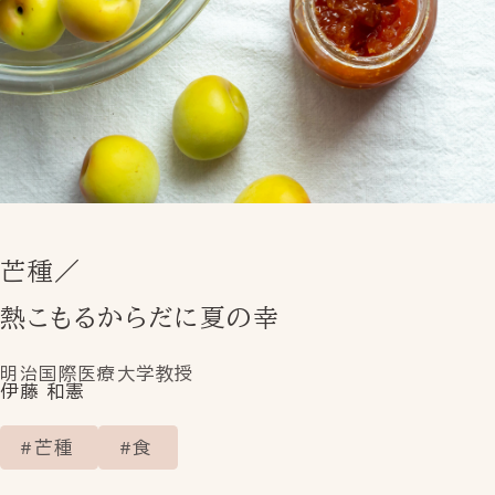
インスタグラム
NEWS
お知らせ
PRODUCT
OUR PRODUCT
製品情報
PICK UP ITEM
いまの節気のためのお灸
芒種／
MINDFULNESS
熱こもるからだに夏の幸
YOJO/OKYUの使い方
POINT
OF
SEKKI
明治国際医療大学教授
伊藤 和憲
いまの節気の一点
THE FIRST TIME
芒種
食
初めてお灸を使う方へ