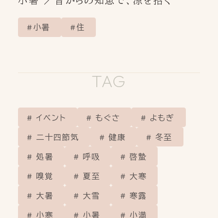
小暑 ／昔からの知恵で、涼を招く
小暑
住
TAG
イベント
もぐさ
よもぎ
二十四節気
健康
冬至
処暑
呼吸
啓蟄
嗅覚
夏至
大寒
大暑
大雪
寒露
小寒
小暑
小満