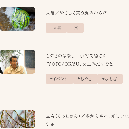
大暑／やさしく養う夏のからだ
大暑
食
もぐさのはなし 小竹尚徳さん
『YOJO/OKYU』を生みだすひと
イベント
もぐさ
よもぎ
立春（りっしゅん）／冬から春へ、新しい
気を