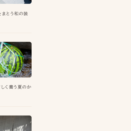
をまとう和の装
さしく養う夏のか