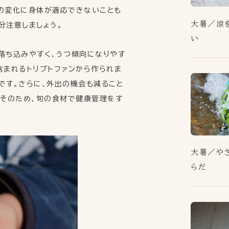
POINT
OF
SEKKI
の変化に身体が適応できないことも
いまの節気の一点
大暑／涼
分注意しましょう。
い
落ち込みやすく、うつ傾向になりやす
含まれるトリプトファンから作られま
です。さらに、外出の機会も減ること
。そのため、旬の食材で健康管理をす
大暑／や
らだ