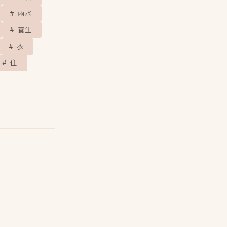
雨水
養生
衣
住