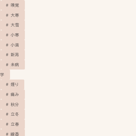
嗅覚
大寒
大雪
小寒
小満
新潟
未病
学
煙り
痛み
秋分
立冬
立春
線香