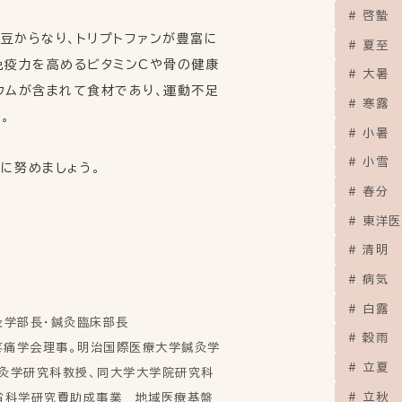
啓蟄
豆からなり、トリプトファンが豊富に
夏至
免疫力を高めるビタミンCや骨の健康
大暑
ウムが含まれて食材であり、運動不足
寒露
。
小暑
小雪
に努めましょう。
春分
東洋医
清明
病気
白露
灸学部長・鍼灸臨床部長
穀雨
本疼痛学会理事。明治国際医療大学鍼灸学
立夏
灸学研究科教授、同大学大学院研究科
立秋
働省科学研究費助成事業 地域医療基盤