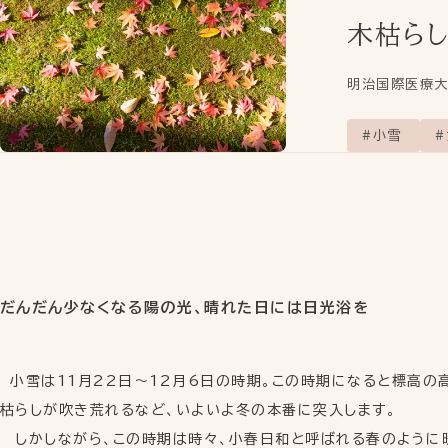
木枯ら
明治国際医療
INFORMATION
小雪
BRAND MESSAGE
YOJO/OKYUとは
YOJO COLUMN
だんだん少なくなる陽の光、晴れた日には日光浴を
YOJO知恵袋
INSTAGRAM
小雪は11月22日～12月6日の時期。この時期になると標高の
インスタグラム
枯らしが吹き荒れるなど、いよいよ冬の本番に突入します。
しかしながら、この時期は時々、小春日和と呼ばれる春のように