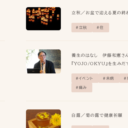
立秋／お盆で迎える夏の終
立秋
住
養生のはなし 伊藤和憲
『YOJO/OKYU』を生みだ
イベント
未病
痛み
空
白露／菊の露で健康祈願