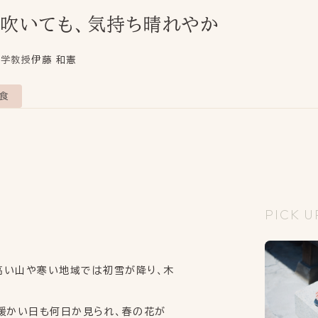
し吹いても、気持ち晴れやか
大学教授
伊藤 和憲
PRODUCT
食
OUR PRODUCT
THE FIRST TIME
製品情報
初めてお灸を使う方へ
PICK UP ITEM
SHOP LIST
PICK U
いまの節気のためのお灸
取扱店舗
MINDFULNESS
ONLINE SHOP
高い山や寒い地域では初雪が降り、木
YOJO/OKYUの使い方
オンラインショップ
暖かい日も何日か見られ、春の花が