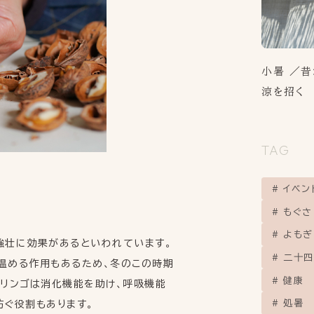
小暑 ／昔
涼を招く
TAG
イベン
もぐさ
よもぎ
強壮に効果があるといわれています。
二十四
温める作用もあるため、冬のこの時期
健康
。リンゴは消化機能を助け、呼吸機能
処暑
防ぐ役割もあります。