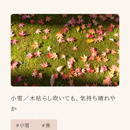
インスタグラム
NEWS
お知らせ
PRODUCT
OUR PRODUCT
製品情報
PICK UP ITEM
いまの節気のためのお灸
MINDFULNESS
YOJO/OKYUの使い方
小雪／木枯らし吹いても、気持ち晴れや
POINT
OF
SEKKI
いまの節気の一点
か
THE FIRST TIME
初めてお灸を使う方へ
小雪
食