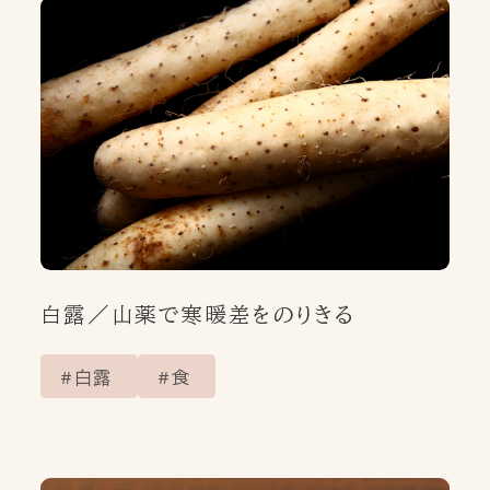
白露／山薬で寒暖差をのりきる
白露
食