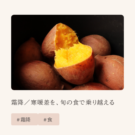
霜降／寒暖差を、旬の食で乗り越える
霜降
食