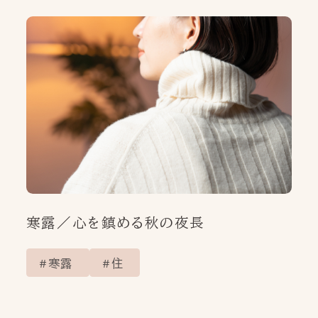
寒露／心を鎮める秋の夜長
寒露
住