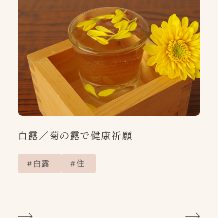
白露／菊の露で健康祈願
白露
住