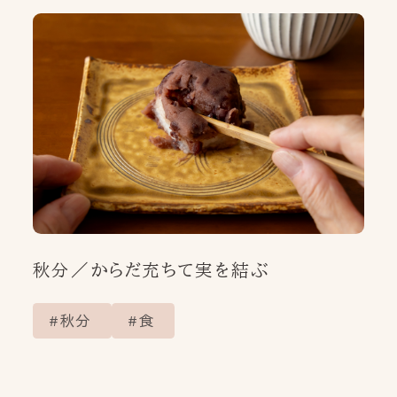
秋分／からだ充ちて実を結ぶ
秋分
食