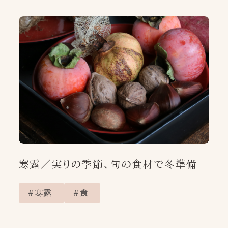
寒露／実りの季節、旬の食材で冬準備
寒露
食