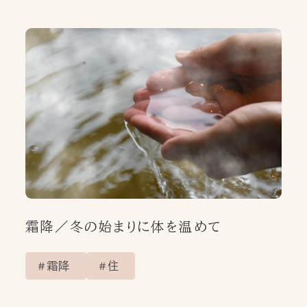
霜降／冬の始まりに体を温めて
霜降
住